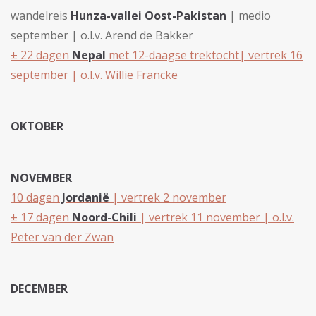
wandelreis
Hunza-vallei Oost-Pakistan
| medio
september | o.l.v. Arend de Bakker
± 22 dagen
Nepal
met 12-daagse trektocht| vertrek 16
september | o.l.v. Willie Francke
OKTOBER
NOVEMBER
10 dagen
Jordanië
| vertrek 2 november
± 17 dagen
Noord-Chili
| vertrek 11 november | o.l.v.
Peter van der Zwan
DECEMBER