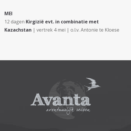
MEI
12 dagen
Kirgizië evt. in combinatie met
Kazachstan
| vertrek 4 mei | o.l.v. Antonie te Kloese