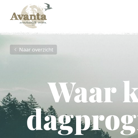
Naar overzicht
Waar k
dagprog