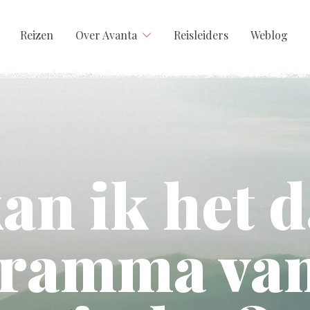
Reizen
Over Avanta
Reisleiders
Weblog
an ik het d
ramma van 