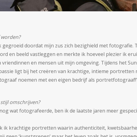
f worden?
ijk gegroeid doordat mijn zus zich bezighield met fotografie. 
oord en beeld vastleggen en merkte ik hoeveel plezier ik eru
n vriendinnen en mensen uit mijn omgeving. Tijdens het S
assie ligt bij het creëren van krachtige, intieme portretten
otograaf noemen met een eigen bedrijf als portretfotograaf!’
stijl omschrijven?
 nog wat fotografeerde, ben ik de laatste jaren meer gespecia
k ik krachtige portretten waarin authenticiteit, kwetsbaarh
ij geen ‘kunstgrepen’ maar het leven zoals het is, vormgeg