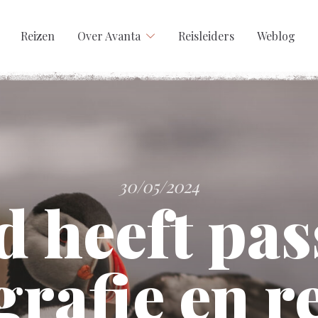
Reizen
Over Avanta
Reisleiders
Weblog
30/05/2024
 heeft pas
grafie en r