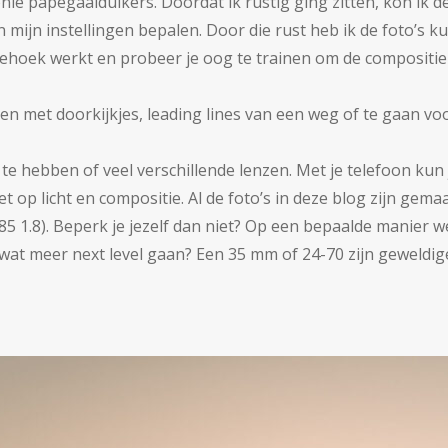
lonie papegaaiduikers. Doordat ik rustig ging zitten, kon ik
 mijn instellingen bepalen. Door die rust heb ik de foto’s k
iehoek werkt en probeer je oog te trainen om de compositi
elen met doorkijkjes, leading lines van een weg of te gaan v
te hebben of veel verschillende lenzen. Met je telefoon ku
et op licht en compositie. Al de foto’s in deze blog zijn ge
85 1.8). Beperk je jezelf dan niet? Op een bepaalde manier we
je wat meer next level gaan? Een 35 mm of 24-70 zijn geweldi