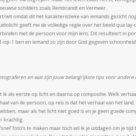
e-eeuwse schilders zoals Rembrandt en Vermeer.
art/wit omdat dit het karakteristieke van iemands gezicht no
iolicht geeft me de volledige regie over het beeld qua lay-
rbinden met de persoon voor mijn lens. Dit resulteert in por
k 1-op-1 ben en iemand zo zijn door God gegeven schoonheid
 fotograferen en wat zijn jouw belangrijkste tips voor andere 
et ik als eerste op licht en daarna op compositie. Welk verhaal
rhaal van de persoon, op reis is dat het verhaal van het land.
hebben, maar als het licht niet goed is en je geen goede co
r krachtig.
snel’ foto’s te maken maar toch wil ik je uitdagen om je tijd