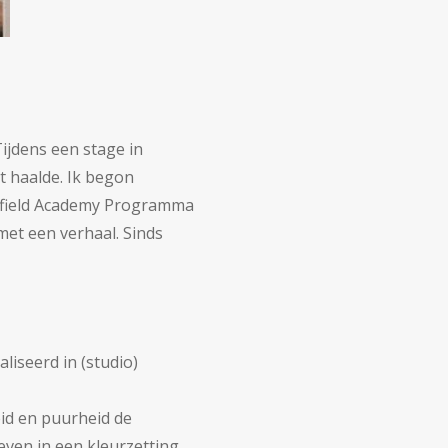
Tijdens een stage in
it haalde. Ik begon
unfield Academy Programma
 met een verhaal. Sinds
liseerd in (studio)
eid en puurheid de
even in een kleurzetting