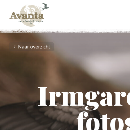
Naar overzicht
Irmgard
foto