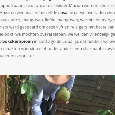
rappe Spaans) van onze reisleidster Marion werden deuren let
 Havana tweemaal in hetzelfde
casa
, waar we overladen wer
osap, airco, mangosap, liefde, mangosap, warmte en mangos
niets werd gespaard om deze vijftien reizigers het beste van
kookt, we mochten overal slapen, we werden vriendelijk ge
x-bokskampioen
in Santiago de Cuba (ja, dat hebben we ev
en maakten vrienden met onder andere een charmante cow
vader en zoon Luis.