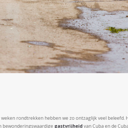
 weken rondtrekken hebben we zo ontzaglijk veel beleefd. H
en bewonderingswaardige
gastvrijheid
van Cuba en de Cuban