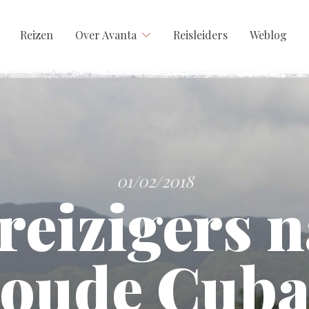
Reizen
Over Avanta
Reisleiders
Weblog
01/02/2018
 reizigers n
oude Cub