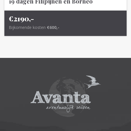
19 dagen Filipijnen en Borneo
€2190,-
Bijkomende kosten
€600,-