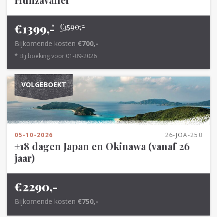
€1399,-
€1590,-
*
Bijkomende kosten
€700,-
* Bij boeking voor 01-09-2026
VOLGEBOEKT
05-10-2026
26-JOA-250
±18 dagen Japan en Okinawa (vanaf 26
jaar)
€2290,-
Bijkomende kosten
€750,-