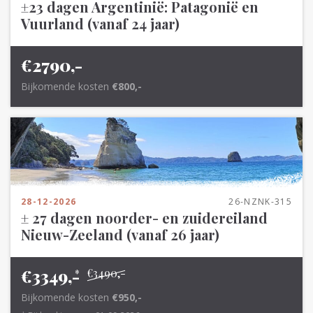
±23 dagen Argentinië: Patagonië en
Vuurland (vanaf 24 jaar)
€2790,-
Bijkomende kosten
€800,-
28-12-2026
26-NZNK-315
± 27 dagen noorder- en zuidereiland
Nieuw-Zeeland (vanaf 26 jaar)
€3349,-
€3490,-
*
Bijkomende kosten
€950,-