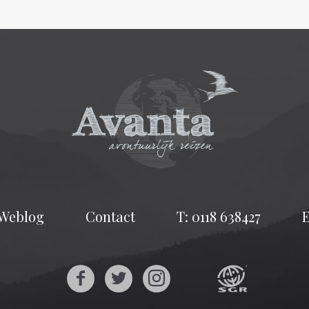
Weblog
Contact
T: 0118 638427
E