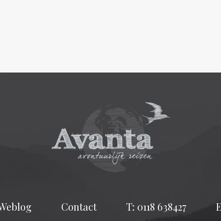
Weblog
Contact
T: 0118 638427
E