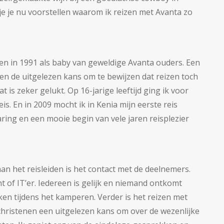
 je je nu voorstellen waarom ik reizen met Avanta zo
en in 1991 als baby van geweldige Avanta ouders. Een
n en de uitgelezen kans om te bewijzen dat reizen toch
dat is zeker gelukt. Op 16-jarige leeftijd ging ik voor
is. En in 2009 mocht ik in Kenia mijn eerste reis
aring en een mooie begin van vele jaren reisplezier
aan het reisleiden is het contact met de deelnemers.
t of IT’er. Iedereen is gelijk en niemand ontkomt
en tijdens het kamperen. Verder is het reizen met
 christenen een uitgelezen kans om over de wezenlijke