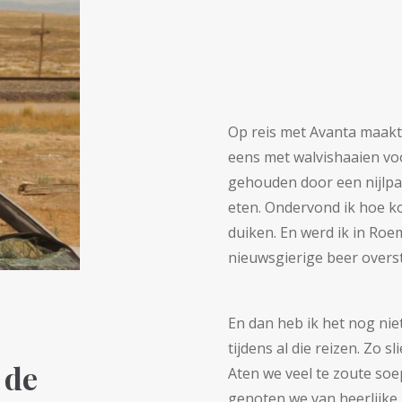
Op reis met Avanta maakt
eens met walvishaaien voo
gehouden door een nijlpaa
eten. Ondervond ik hoe ko
duiken. En werd ik in Ro
nieuwsgierige beer overst
En dan heb ik het nog ni
tijdens al die reizen. Zo 
 de
Aten we veel te zoute soe
genoten we van heerlijke