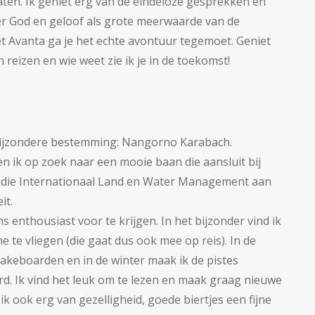
aten. Ik geniet erg van de eindeloze gesprekken en
r God en geloof als grote meerwaarde van de
t Avanta ga je het echte avontuur tegemoet. Geniet
reizen en wie weet zie ik je in de toekomst!
:
 bijzondere bestemming: Nangorno Karabach.
 ik op zoek naar een mooie baan die aansluit bij
udie Internationaal Land en Water Management aan
it.
s enthousiast voor te krijgen. In het bijzonder vind ik
 te vliegen (die gaat dus ook mee op reis). In de
akeboarden en in de winter maak ik de pistes
d. Ik vind het leuk om te lezen en maak graag nieuwe
k ook erg van gezelligheid, goede biertjes een fijne