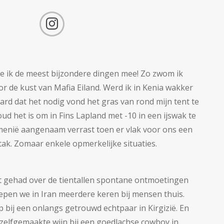
e ik de meest bijzondere dingen mee! Zo zwom ik
r de kust van Mafia Eiland. Werd ik in Kenia wakker
rd dat het nodig vond het gras van rond mijn tent te
ud het is om in Fins Lapland met -10 in een ijswak te
emenië aangenaam verrast toen er vlak voor ons een
ak. Zomaar enkele opmerkelijke situaties.
et gehad over de tientallen spontane ontmoetingen
sliepen we in Iran meerdere keren bij mensen thuis.
p bij een onlangs getrouwd echtpaar in Kirgizië. En
 zelfgemaakte wijn bij een goedlachse cowboy in