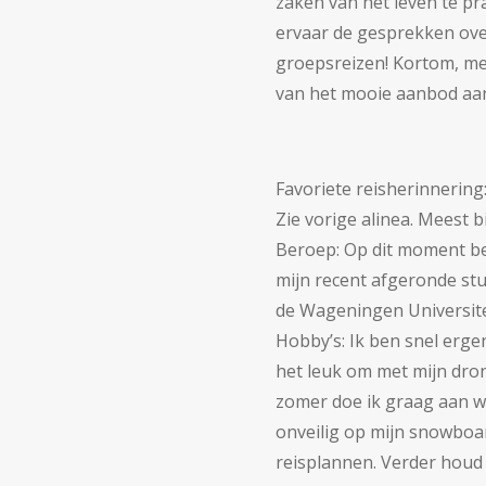
zaken van het leven te pr
ervaar de gesprekken ove
groepsreizen! Kortom, me
van het mooie aanbod aan 
Favoriete reisherinnering
Zie vorige alinea. Meest
Beroep: Op dit moment ben
mijn recent afgeronde st
de Wageningen Universite
Hobby’s: Ik ben snel ergen
het leuk om met mijn drone
zomer doe ik graag aan w
onveilig op mijn snowboar
reisplannen. Verder houd i