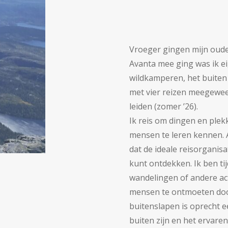
Vroeger gingen mijn oude
Avanta mee ging was ik eig
wildkamperen, het buiten 
met vier reizen meegewees
leiden (zomer ’26).
Ik reis om dingen en ple
mensen te leren kennen. 
dat de ideale reisorganisat
kunt ontdekken. Ik ben tij
wandelingen of andere acti
mensen te ontmoeten door
buitenslapen is oprecht ee
buiten zijn en het ervar