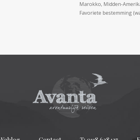
Marokko, Midden-Amerik
Favoriete bestemming (wa
Weblog
Contact
T: 0118 638427
E