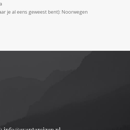
a
ar je al eens geweest bent):
Noorwegen
: info@avantareizen.nl