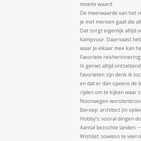
moeite waard.
De meerwaarde van het rei
je met mensen gaat die al
Dat zorgt eigenlijk altijd
kampvuur. Daarnaast heb 
waar je elkaar mee kan he
Favoriete reisherinnering
Ik geniet altijd ontzette
favorieten zijn denk ik to
en dat er dan opeens de 
rijden om te kijken waar zi
Noorwegen worstenbrood
Beroep: a
rchitect (in ople
Hobby’s: v
ooral dingen do
Aantal bezochte landen:
~
Wishlist:
sowieso te veel 