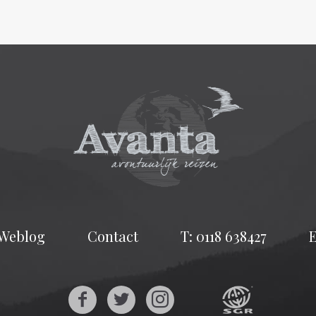
Weblog
Contact
T: 0118 638427
E