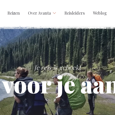
Reizen
Over Avanta
Reisleiders
Weblog
Je reis is geboekt
voor je a