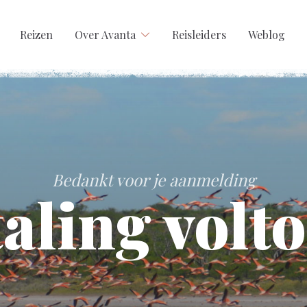
Reizen
Over Avanta
Reisleiders
Weblog
Bedankt voor je aanmelding
aling volt