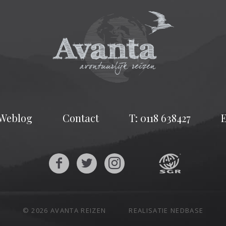
Weblog
Contact
T: 0118 638427
E
© 2026 AVANTA REIZEN
REALISATIE
NEDBASE