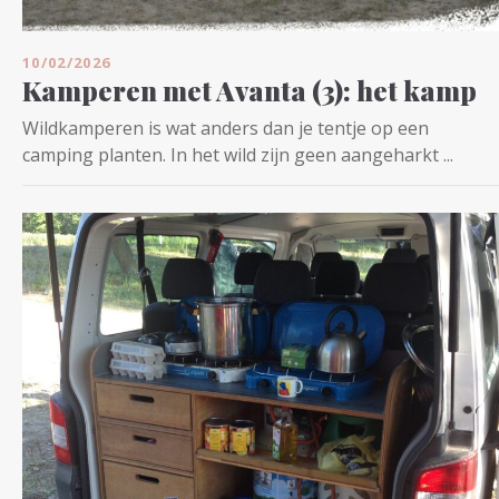
10/02/2026
Kamperen met Avanta (3): het kamp
Wildkamperen is wat anders dan je tentje op een
camping planten. In het wild zijn geen aangeharkt ...