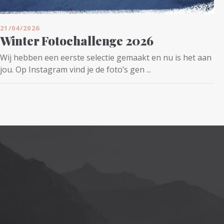
21/04/2026
Winter Fotochallenge 2026
Wij hebben een eerste selectie gemaakt en nu is het aan
jou. Op Instagram vind je de foto’s gen ...