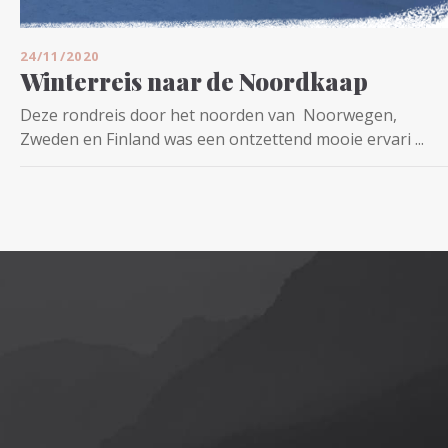
24/11/2020
Winterreis naar de Noordkaap
Deze rondreis door het noorden van Noorwegen,
Zweden en Finland was een ontzettend mooie ervari ...