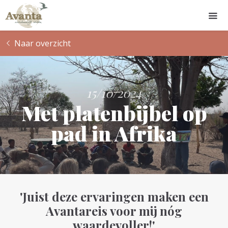
Naar overzicht
15/10/2024
Met platenbijbel op
pad in Afrika
'Juist deze ervaringen maken een
Avantareis voor mij nóg
waardevoller!'