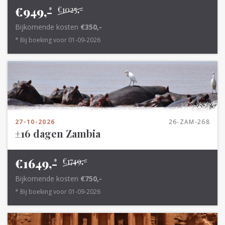
€949,-
€1025,-
*
Bijkomende kosten
€350,-
* Bij boeking voor 01-09-2026
27-10-2026
26-ZAM-268
±16 dagen Zambia
€1649,-
€1749,-
*
Bijkomende kosten
€750,-
* Bij boeking voor 01-09-2026