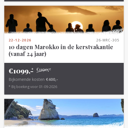
22-12-2026
26-MRC-305
10 dagen Marokko in de kerstvakantie
(vanaf 24 jaar)
€1099,-
€1190,-
*
Bijkomende kosten
€400,-
* Bij boeking voor 01-09-2026