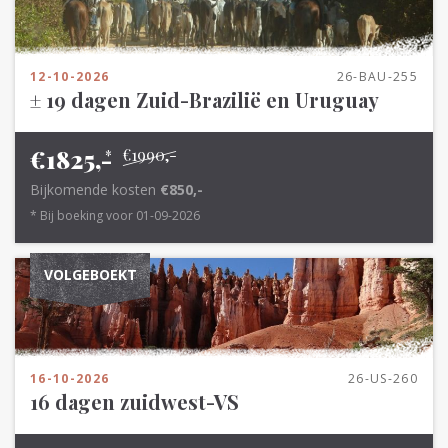
12-10-2026
26-BAU-255
± 19 dagen Zuid-Brazilië en Uruguay
€1825,-
€1990,-
*
Bijkomende kosten
€850,-
* Bij boeking voor 01-09-2026
VOLGEBOEKT
16-10-2026
26-US-260
16 dagen zuidwest-VS