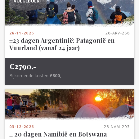
VOLGEBOEKT
26-11-2026
26-ARV-288
±23 dagen Argentinië: Patagonië en
Vuurland (vanaf 24 jaar)
€2790,-
Bijkomende kosten
€800,-
03-12-2026
26-NAM-293
± 20 dagen Namibië en Botswana