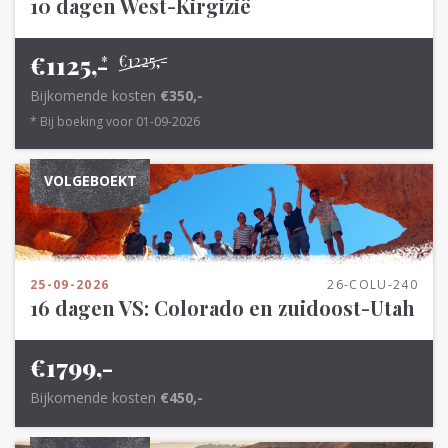
10 dagen West-Kirgizië
€1125,-
€1225,-
*
Bijkomende kosten
€350,-
* Bij boeking voor 01-09-2026
VOLGEBOEKT
25-09-2026
26-COLU-240
16 dagen VS: Colorado en zuidoost-Utah
€1799,-
Bijkomende kosten
€450,-