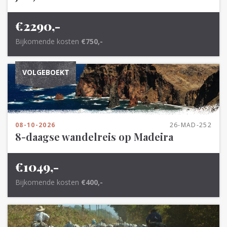
€2290,-
Bijkomende kosten
€750,-
VOLGEBOEKT
08-10-2026
26-MAD-252
8-daagse wandelreis op Madeira
€1049,-
Bijkomende kosten
€400,-