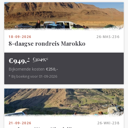
18-09-2026
26-MAS-236
8-daagse rondreis Marokko
€949,-
€1049,-
*
Bijkomende kosten
€250,-
* Bij boeking voor 01-09-2026
21-09-2026
26-WKI-238