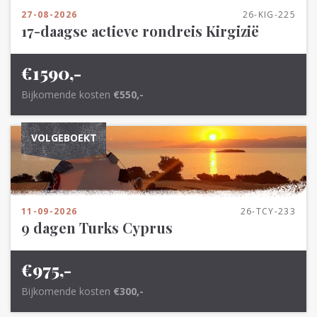
27-08-2026
26-KIG-225
17-daagse actieve rondreis Kirgizië
€1590,-
Bijkomende kosten
€550,-
VOLGEBOEKT
11-09-2026
26-TCY-233
9 dagen Turks Cyprus
€975,-
Bijkomende kosten
€300,-