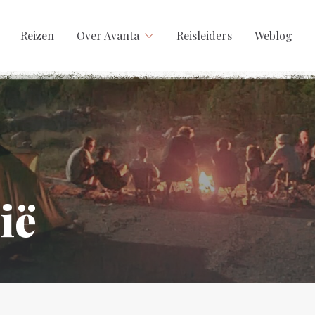
Reizen
Over Avanta
Reisleiders
Weblog
ië