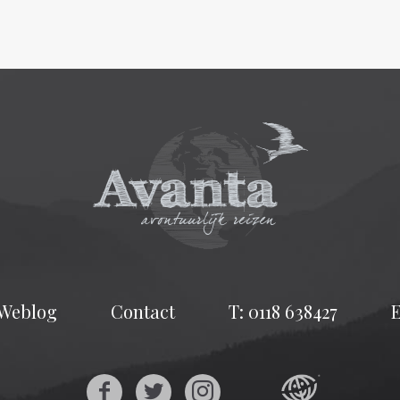
Weblog
Contact
T: 0118 638427
E