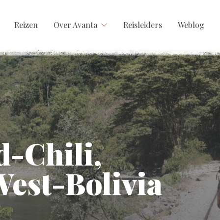
Reizen
Over Avanta
Reisleiders
Weblog
-Chili,
West-Bolivia