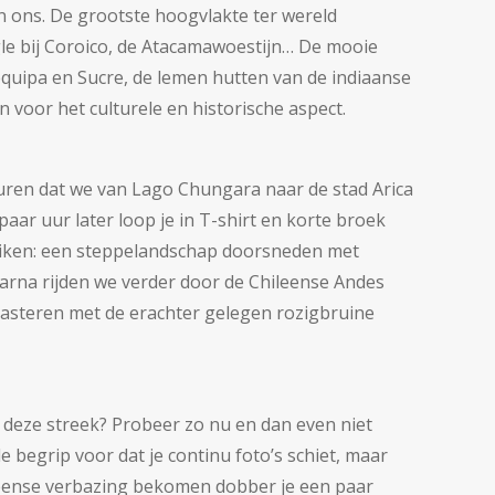
en ons. De grootste hoogvlakte ter wereld
gle bij Coroico, de Atacamawoestijn… De mooie
equipa en Sucre, de lemen hutten van de indiaanse
voor het culturele en historische aspect.
euren dat we van Lago Chungara naar de stad Arica
 paar uur later loop je in T-shirt en korte broek
reiken: een steppelandschap doorsneden met
aarna rijden we verder door de Chileense Andes
rasteren met de erachter gelegen rozigbruine
n deze streek? Probeer zo nu en dan even niet
e begrip voor dat je continu foto’s schiet, maar
leense verbazing bekomen dobber je een paar