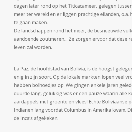
dagen later rond op het Titicacameer, gelegen tussen
meer ter wereld en er liggen prachtige eilanden, o.a
te gaan maken.
De landschappen rond het meer, de besneeuwde vulkane
aandoende zoutmeren… Ze zorgen ervoor dat deze rei
leven zal worden.
La Paz, de hoofdstad van Bolivia, is de hoogst geleg
enig in zijn soort. Op de lokale markten lopen veel 
hebben bolhoedjes op. We gingen enkele jaren gelede
duurde lang, gelukkig was er een pauze waarin alle
aardappels met groente en vlees! Echte Boliviaanse pot
Indianen lang voordat Columbus in Amerika kwam. D
de Inca’s afgekeken.