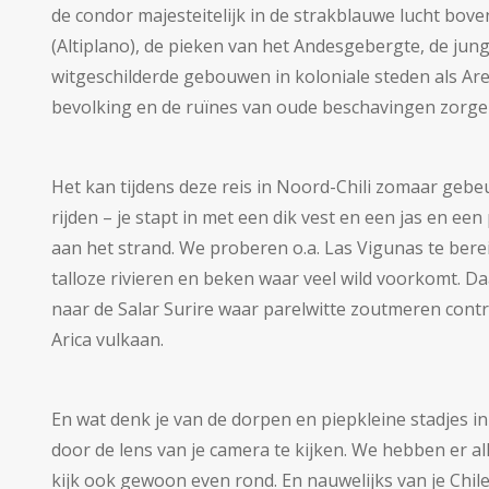
de condor majesteitelijk in de strakblauwe lucht bov
(Altiplano), de pieken van het Andesgebergte, de jun
witgeschilderde gebouwen in koloniale steden als Ar
bevolking en de ruïnes van oude beschavingen zorgen 
Het kan tijdens deze reis in Noord-Chili zomaar geb
rijden – je stapt in met een dik vest en een jas en een
aan het strand. We proberen o.a. Las Vigunas te be
talloze rivieren en beken waar veel wild voorkomt. D
naar de Salar Surire waar parelwitte zoutmeren cont
Arica vulkaan.
En wat denk je van de dorpen en piepkleine stadjes i
door de lens van je camera te kijken. We hebben er all
kijk ook gewoon even rond. En nauwelijks van je Chi