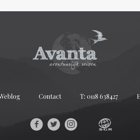
Weblog
Contact
T: 0118 638427
E