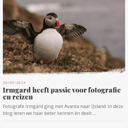
30/05/2024
Irmgard heeft passie voor fotografie
en reizen
Fotografe Irmgard ging met Avanta naar IJsland. In deze
blog leren we haar beter kennen én deelt ...